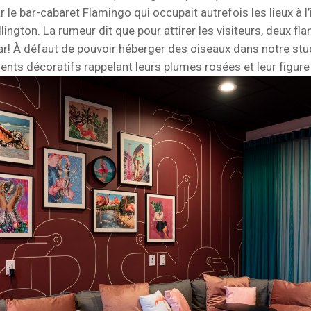
r le bar-cabaret Flamingo qui occupait autrefois les lieux à l’
ington. La rumeur dit que pour attirer les visiteurs, deux fl
bar! À défaut de pouvoir héberger des oiseaux dans notre st
ents décoratifs rappelant leurs plumes rosées et leur figur