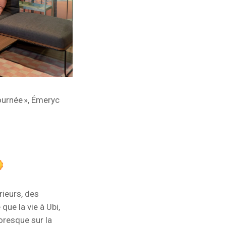
journée
»,
Émeryc
rieurs, des
 que la vie à Ubi,
toresque sur la