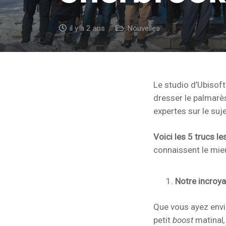
il y a 2 ans
Nouvelles
Le studio d’Ubisoft
dresser le palmarè
expertes sur le suj
Voici les 5 trucs l
connaissent le mie
Notre incroy
Que vous ayez envi
petit
boost
matinal