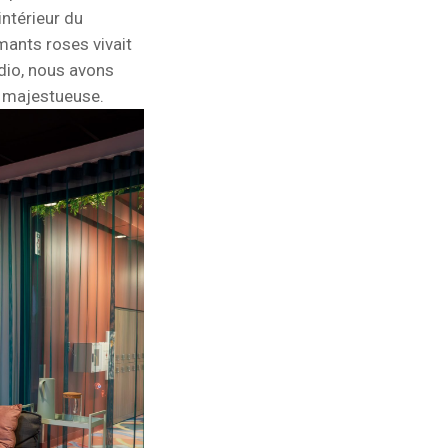
intérieur du
amants roses vivait
udio, nous avons
e majestueuse.