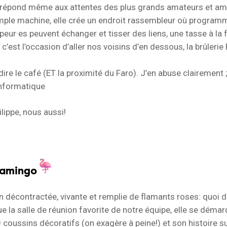
 répond même aux attentes des plus grands amateurs et ama
imple machine, elle crée un endroit rassembleur où program
peur·es peuvent échanger et tisser des liens, une tasse à la f
, c’est l’occasion d’aller nos voisins d’en dessous, la brûlerie
dire le café (ET la proximité du Faro). J’en abuse clairement ;)
 informatique
ilippe, nous aussi!
Flamingo
on décontractée, vivante et remplie de flamants roses: quoi
 la salle de réunion favorite de notre équipe, elle se déma
 coussins décoratifs (on exagère à peine!) et son histoire su