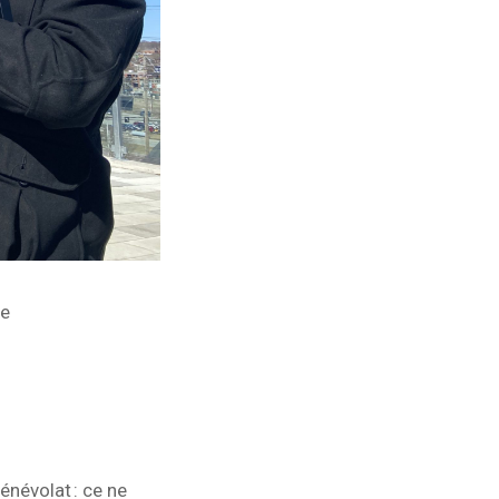
te
énévolat : ce ne